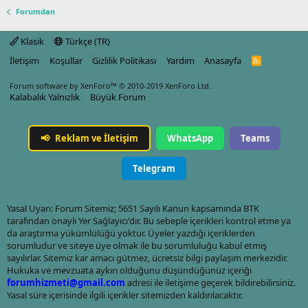
Forumdan
Klasik
Türkçe (TR)
İletişim
Koşullar
Gizlilik Politikası
Yardım
Anasayfa
R
S
S
Forum software by XenForo™
© 2010-2019 XenForo Ltd.
Kalabalık Yalnızlık
Büyük Forum
📢
Reklam ve İletişim
WhatsApp
Teams
Telegram
Yasal Uyarı: Forum Sitemiz; 5651 Sayılı Kanun kapsamında BTK
tarafından onaylı Yer Sağlayıcı'dır. Bu sebeple içerikleri kontrol etme ya
da araştırma yükümlülüğü yoktur. Üyeler yazdığı içeriklerden
sorumludur ve siteye üye olmak ile bu sorumluluğu kabul etmiş
sayılırlar. Sitemiz kar amacı gütmez, ücretsiz bilgi paylaşım merkezidir.
Hukuka ve mevzuata aykırı olduğunu düşündüğünüz içeriği
forumhizmeti@gmail.com
adresi ile iletişime geçerek bildirebilirsiniz.
Yasal süre içerisinde ilgili içerikler sitemizden kaldırılacaktır.