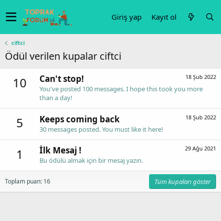
Giriş yap
Kayıt ol
ciftci
Ödül verilen kupalar ciftci
Can't stop!
18 Şub 2022
10
You've posted 100 messages. I hope this took you more
than a day!
Keeps coming back
18 Şub 2022
5
30 messages posted. You must like it here!
İlk Mesaj !
29 Ağu 2021
1
Bu ödülü almak için bir mesaj yazın.
Toplam puan: 16
Tüm kupaları göster