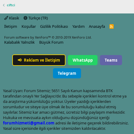
ciftci
Klasik
Türkçe (TR)
İletişim
Koşullar
Gizlilik Politikası
Yardım
Anasayfa
R
S
S
Forum software by XenForo™
© 2010-2019 XenForo Ltd.
Kalabalık Yalnızlık
Büyük Forum
📢
Reklam ve İletişim
WhatsApp
Teams
Telegram
Yasal Uyarı: Forum Sitemiz; 5651 Sayılı Kanun kapsamında BTK
tarafından onaylı Yer Sağlayıcı'dır. Bu sebeple içerikleri kontrol etme ya
da araştırma yükümlülüğü yoktur. Üyeler yazdığı içeriklerden
sorumludur ve siteye üye olmak ile bu sorumluluğu kabul etmiş
sayılırlar. Sitemiz kar amacı gütmez, ücretsiz bilgi paylaşım merkezidir.
Hukuka ve mevzuata aykırı olduğunu düşündüğünüz içeriği
forumhizmeti@gmail.com
adresi ile iletişime geçerek bildirebilirsiniz.
Yasal süre içerisinde ilgili içerikler sitemizden kaldırılacaktır.