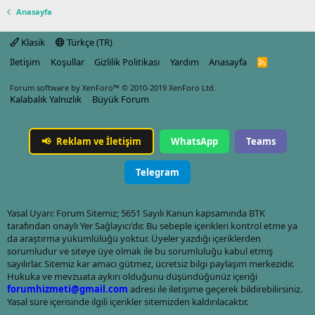
Anasayfa
Klasik
Türkçe (TR)
İletişim
Koşullar
Gizlilik Politikası
Yardım
Anasayfa
R
S
S
Forum software by XenForo™
© 2010-2019 XenForo Ltd.
Kalabalık Yalnızlık
Büyük Forum
📢
Reklam ve İletişim
WhatsApp
Teams
Telegram
Yasal Uyarı: Forum Sitemiz; 5651 Sayılı Kanun kapsamında BTK
tarafından onaylı Yer Sağlayıcı'dır. Bu sebeple içerikleri kontrol etme ya
da araştırma yükümlülüğü yoktur. Üyeler yazdığı içeriklerden
sorumludur ve siteye üye olmak ile bu sorumluluğu kabul etmiş
sayılırlar. Sitemiz kar amacı gütmez, ücretsiz bilgi paylaşım merkezidir.
Hukuka ve mevzuata aykırı olduğunu düşündüğünüz içeriği
forumhizmeti@gmail.com
adresi ile iletişime geçerek bildirebilirsiniz.
Yasal süre içerisinde ilgili içerikler sitemizden kaldırılacaktır.