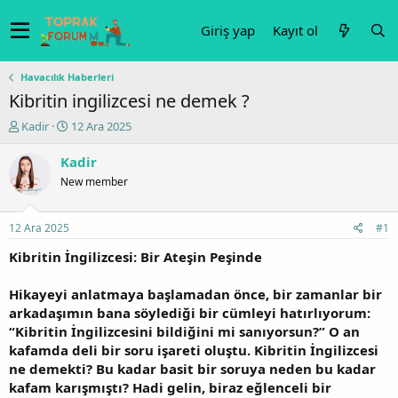
Giriş yap
Kayıt ol
Havacılık Haberleri
Kibritin ingilizcesi ne demek ?
K
B
Kadir
12 Ara 2025
o
a
n
ş
Kadir
u
l
New member
y
a
u
n
b
g
12 Ara 2025
#1
a
ı
ş
ç
Kibritin İngilizcesi: Bir Ateşin Peşinde
l
t
a
a
Hikayeyi anlatmaya başlamadan önce, bir zamanlar bir
t
r
arkadaşımın bana söylediği bir cümleyi hatırlıyorum:
a
i
“Kibritin İngilizcesini bildiğini mi sanıyorsun?” O an
n
h
kafamda deli bir soru işareti oluştu. Kibritin İngilizcesi
i
ne demekti? Bu kadar basit bir soruya neden bu kadar
kafam karışmıştı? Hadi gelin, biraz eğlenceli bir