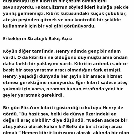
düşündüğü için kibritin bir çözüm olmadığını
savunuyordu. Fakat Eliza’nın söyledikleri kulağa pek de
yanlış gelmemişti. Kibrit kutusundaki küçük çubuklar,
ateşin peşinden gitmek ve onu kontrollü bir şekilde
kullanmak için bir yol gibi görünüyordu.
Erkeklerin Stratejik Bakış Açısı
Köyün diğer tarafında, Henry adında genç bir adam
vardı. O da kibritin ne olduğunu duymuştu ama ondan
daha farklı bir yaklaşımı vardı. Kibritin ardında sadece
basit bir ateş yaratma aracı olmadığını fark etmişti.
Henry, yaşadığı dünyada her şeyin bir amaca hizmet
etmesi gerektiğine inanıyordu. Eğer kibrit sadece ateş
yakmak için varsa, o zaman bunun etrafında yeni bir
şeyler yaratmak gerekirdi.
Bir gün Eliza’nın kibriti gösterdiği o kutuyu Henry de
gördü. “Bu basit şey, belki de dünya üzerindeki en
değerli araç olabilir,” diye düşündü. “Neden sadece bir
ateş yakıcı olarak kalsın ki? Belki de bir strateji aracı
olmalı.” Hemen kibrit kutusunu alarak, aklında bir plan