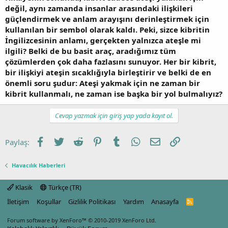
değil, aynı zamanda insanlar arasındaki ilişkileri
güçlendirmek ve anlam arayışını derinleştirmek için
kullanılan bir sembol olarak kaldı. Peki, sizce kibritin
İngilizcesinin anlamı, gerçekten yalnızca ateşle mi
ilgili? Belki de bu basit araç, aradığımız tüm
çözümlerden çok daha fazlasını sunuyor. Her bir kibrit,
bir ilişkiyi ateşin sıcaklığıyla birleştirir ve belki de en
önemli soru şudur: Ateşi yakmak için ne zaman bir
kibrit kullanmalı, ne zaman ise başka bir yol bulmalıyız?
Cevap yazmak için giriş yap yada kayıt ol.
Facebook
Twitter
Reddit
Pinterest
Tumblr
WhatsApp
E-posta
Link
Paylaş:
Havacılık Haberleri
Klasik
Türkçe (TR)
İletişim
Koşullar
Gizlilik Politikası
Yardım
Anasayfa
R
S
S
Forum software by XenForo™
© 2010-2019 XenForo Ltd.