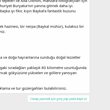
epeleri ile Ada Olkhon, manzara fotoğrafçıları için
mhuriyet Buryatia’nın yanına gitmek daha iyi.
şka iyi fikir, kışın Baykal’a fantastik buzunu
k hazinesi, bir nerpa (Baykal mühür), kulaksız bir
niz.
lara ve doğa hayranlarına sunduğu doğal lezzetler
rgaki sıradağları yaklaşık 80 kilometre uzunluğunda
Ancak gökyüzüne yükselen ve göllere yansıyan
klama ve tur güzergahları bulabilirsiniz.
Cevap yazmak için giriş yap yada kayıt ol.