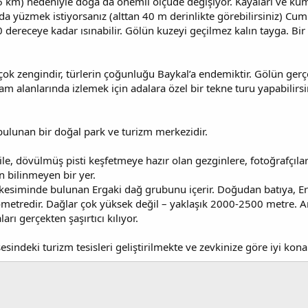
km) nedeniyle doğa da önemli ölçüde değişiyor. Kayaları ve kum t
nda yüzmek istiyorsanız (alttan 40 m derinlikte görebilirsiniz) Cu
receye kadar ısınabilir. Gölün kuzeyi geçilmez kalın tayga. Bir ba
ok zengindir, türlerin çoğunluğu Baykal’a endemiktir. Gölün gerçe
m alanlarında izlemek için adalara özel bir tekne turu yapabilirsi
bulunan bir doğal park ve turizm merkezidir.
 bile, dövülmüş pisti keşfetmeye hazır olan gezginlere, fotoğrafçı
 bilinmeyen bir yer.
a kesiminde bulunan Ergaki dağ grubunu içerir. Doğudan batıya, E
metredir. Dağlar çok yüksek değil – yaklaşık 2000-2500 metre. 
arı gerçekten şaşırtıcı kılıyor.
indeki turizm tesisleri geliştirilmekte ve zevkinize göre iyi kona