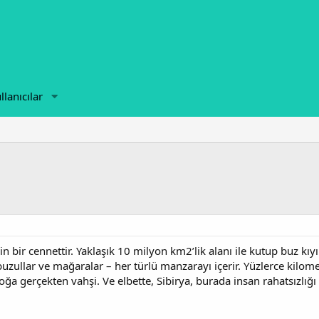
llanıcılar
n bir cennettir. Yaklaşık 10 milyon km2’lik alanı ile kutup buz kıyıl
, buzullar ve mağaralar – her türlü manzarayı içerir. Yüzlerce kil
a gerçekten vahşi. Ve elbette, Sibirya, burada insan rahatsızlığ