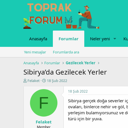
Anasayfa
Forumlar
Neler yeni
Ku
Yeni mesajlar
Forumlarda ara
Anasayfa
Forumlar
Gezilecek Yerler
Sibirya’da Gezilecek Yerler
K
B
Felaket
18 Şub 2022
o
a
n
ş
18 Şub 2022
u
l
F
Sibirya gerçek doğa severler içi
y
a
u
n
ovaları, binlerce nehir ve göl
b
g
yerleşim bulamıyorsunuz ve doğ
a
ı
türü için bir yuva.
Felaket
ş
ç
l
t
Member