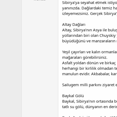
Sibirya’ya seyahat etmek istiyo
a
a
yanınızda. Dağlardaki temiz h
t
r
a
i
izleyemezsiniz. Gerçek Sibirya’
n
h
i
Altay Dağları
Altay, Sibirya’nın Asya ile bul
yollarından biri olan Chuyskiy
büyüdüğünü ve manzaraların nas
Yeşil çayırları ve kalın ormanla
mağaraları görebilirsiniz.
Asfalt yoldan dönün ve birkaç
herhangi bir kirlilik olmadan t
manulun evidir. Akbabalar, kart
Sailugem milli parkını ziyaret e
Baykal Gölü
Baykal, Sibirya’nın ortasında
tatlı su gölü, dünyanın en der