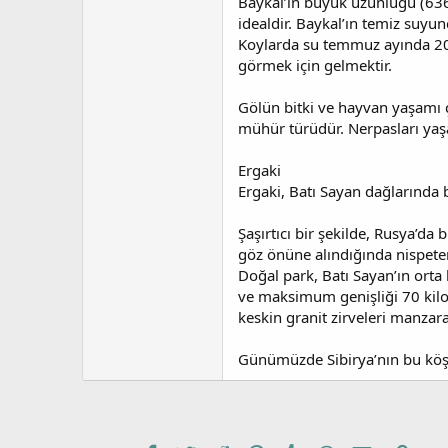
Baykal’ın büyük uzunluğu (636 
idealdir. Baykal’ın temiz suyu
Koylarda su temmuz ayında 20 de
görmek için gelmektir.
Gölün bitki ve hayvan yaşamı ç
mühür türüdür. Nerpasları yaşa
Ergaki
Ergaki, Batı Sayan dağlarında 
Şaşırtıcı bir şekilde, Rusya’da
göz önüne alındığında nispeten
Doğal park, Batı Sayan’ın ort
ve maksimum genişliği 70 kilo
keskin granit zirveleri manzaral
Günümüzde Sibirya’nın bu köşes