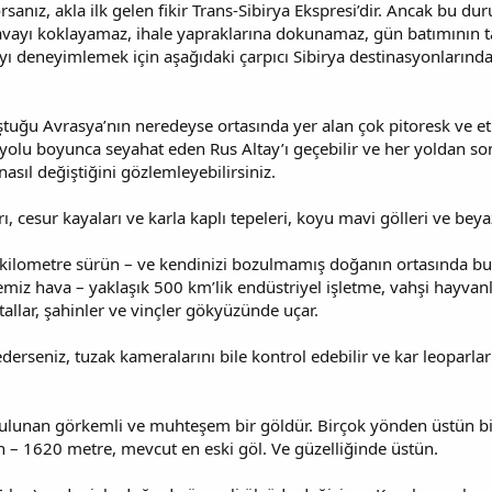
rsanız, akla ilk gelen fikir Trans-Sibirya Ekspresi’dir. Ancak bu d
avayı koklayamaz, ihale yapraklarına dokunamaz, gün batımının t
yı deneyimlemek için aşağıdaki çarpıcı Sibirya destinasyonlarından
uştuğu Avrasya’nın neredeyse ortasında yer alan çok pitoresk ve etk
 yolu boyunca seyahat eden Rus Altay’ı geçebilir ve her yoldan s
ıl değiştiğini gözlemleyebilirsiniz.
rı, cesur kayaları ve karla kaplı tepeleri, koyu mavi gölleri ve bey
 kilometre sürün – ve kendinizi bozulmamış doğanın ortasında bul
emiz hava – yaklaşık 500 km’lik endüstriyel işletme, vahşi hayvanla
allar, şahinler ve vinçler gökyüzünde uçar.
derseniz, tuzak kameralarını bile kontrol edebilir ve kar leoparların
 bulunan görkemli ve muhteşem bir göldür. Birçok yönden üstün b
in – 1620 metre, mevcut en eski göl. Ve güzelliğinde üstün.