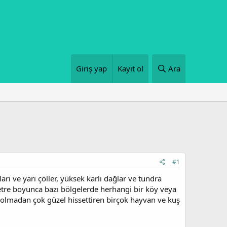
Giriş yap
Kayıt ol
Ara
#1
arı ve yarı çöller, yüksek karlı dağlar ve tundra
ometre boyunca bazı bölgelerde herhangi bir köy veya
ı olmadan çok güzel hissettiren birçok hayvan ve kuş