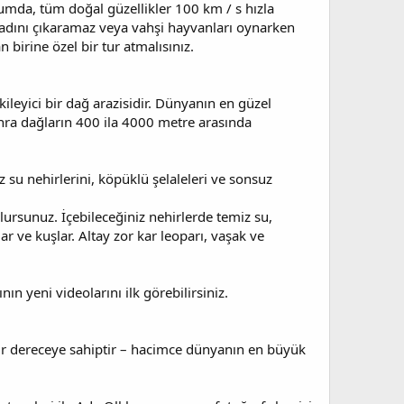
urumda, tüm doğal güzellikler 100 km / s hızla
adını çıkaramaz veya vahşi hayvanları oynarken
 birine özel bir tur atmalısınız.
ileyici bir dağ arazisidir. Dünyanın en güzel
onra dağların 400 ila 4000 metre arasında
az su nehirlerini, köpüklü şelaleleri ve sonsuz
ursunuz. İçebileceğiniz nehirlerde temiz su,
r ve kuşlar. Altay zor kar leoparı, vaşak ve
ın yeni videolarını ilk görebilirsiniz.
ir dereceye sahiptir – hacimce dünyanın en büyük