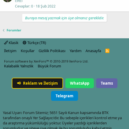
ciftci
Cevaplar
0
18 Şub 2022
Buraya mesaj yazmak için üye olmanız gereklidir.
Forumlar
Klasik
Türkçe (TR)
İletişim
Koşullar
Gizlilik Politikası
Yardım
Anasayfa
R
S
S
Forum software by XenForo™
© 2010-2019 XenForo Ltd.
Kalabalık Yalnızlık
Büyük Forum
📢
Reklam ve İletişim
WhatsApp
Teams
Telegram
Yasal Uyarı: Forum Sitemiz; 5651 Sayılı Kanun kapsamında BTK
tarafından onaylı Yer Sağlayıcı'dır. Bu sebeple içerikleri kontrol etme ya
da araştırma yükümlülüğü yoktur. Üyeler yazdığı içeriklerden
sorumludur ve siteye üye olmak ile bu sorumluluğu kabul etmiş