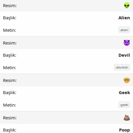
Alien
:alien:
Devil
:devilish:
Geek
:geek:
Poop