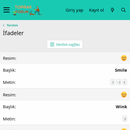
Giriş yap
Kayıt ol
Yardım
İfadeler
Yardım sayfası
Smile
:)
:-)
(:
Wink
;)