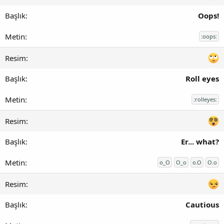
Oops!
:oops:
Roll eyes
:rolleyes:
Er... what?
o_O
O_o
o.O
O.o
Cautious