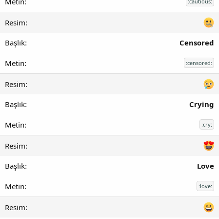
:cautious:
Censored
:censored:
Crying
:cry:
Love
:love: