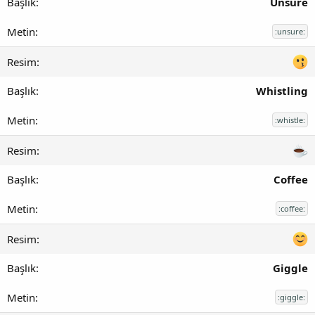
Unsure
:unsure:
Whistling
:whistle:
Coffee
:coffee:
Giggle
:giggle: