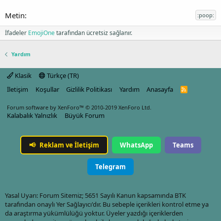
:poop:
İfadeler
EmojiOne
tarafından ücretsiz sağlanır.
Yardım
Klasik
Türkçe (TR)
İletişim
Koşullar
Gizlilik Politikası
Yardım
Anasayfa
R
S
S
Forum software by XenForo™
© 2010-2019 XenForo Ltd.
Kalabalık Yalnızlık
Büyük Forum
📢
Reklam ve İletişim
WhatsApp
Teams
Telegram
Yasal Uyarı: Forum Sitemiz; 5651 Sayılı Kanun kapsamında BTK
tarafından onaylı Yer Sağlayıcı'dır. Bu sebeple içerikleri kontrol etme ya
da araştırma yükümlülüğü yoktur. Üyeler yazdığı içeriklerden