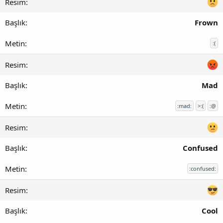
Frown
:(
Mad
:mad:
>:(
:@
Confused
:confused:
Cool