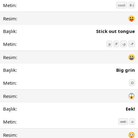
:cool:
8-)
Stick out tongue
:p
:P
:-p
:-P
Big grin
:D
Eek!
:eek:
:o