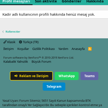
Profil mesajları
Son aktivite
Gönderiler
Hakkında
Kadir adlı kullanıcının profili hakkında henüz mesaj yok.
Kullanıcılar
Klasik
Türkçe (TR)
İletişim
Koşullar
Gizlilik Politikası
Yardım
Anasayfa
R
S
S
Forum software by XenForo™
© 2010-2019 XenForo Ltd.
Kalabalık Yalnızlık
Büyük Forum
📢
Reklam ve İletişim
WhatsApp
Teams
Telegram
Yasal Uyarı: Forum Sitemiz; 5651 Sayılı Kanun kapsamında BTK
tarafından onaylı Yer Sağlayıcı'dır. Bu sebeple içerikleri kontrol etme ya