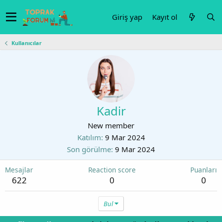
Giriş yap
Kayıt ol
Kullanıcılar
Kadir
New member
Katılım
9 Mar 2024
Son görülme
9 Mar 2024
Mesajlar
Reaction score
Puanları
622
0
0
Bul