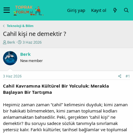
Giriş yap
Kayıt ol
Teknoloji & Bilim
Cahil kişi ne demektir ?
K
B
Berk
3 Haz 2026
o
a
n
ş
Berk
u
l
New member
y
a
u
n
b
g
3 Haz 2026
#1
a
ı
ş
ç
Cahil Kavramına Kültürel Bir Yolculuk: Merakla
l
t
Başlayan Bir Tartışma
a
a
t
r
Hepimiz zaman zaman “cahil” kelimesini duyduk; kimi zaman
a
i
bir hakikati bilmemekten, kimi zaman toplumsal kodları
n
h
anlamamaktan bahsedilir. Peki, gerçekten “cahil kişi” ne
i
demektir? Bu soruyu sadece sözlük tanımıyla sınırlamak
yetersiz kalır. Farklı kültürler, tarihsel bağlamlar ve toplumsal