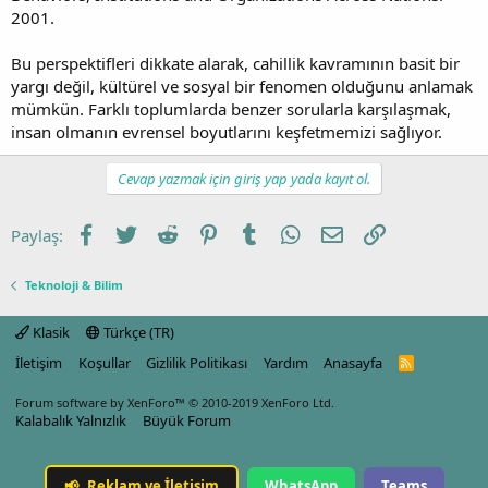
2001.
Bu perspektifleri dikkate alarak, cahillik kavramının basit bir
yargı değil, kültürel ve sosyal bir fenomen olduğunu anlamak
mümkün. Farklı toplumlarda benzer sorularla karşılaşmak,
insan olmanın evrensel boyutlarını keşfetmemizi sağlıyor.
Cevap yazmak için giriş yap yada kayıt ol.
Facebook
Twitter
Reddit
Pinterest
Tumblr
WhatsApp
E-posta
Link
Paylaş:
Teknoloji & Bilim
Klasik
Türkçe (TR)
İletişim
Koşullar
Gizlilik Politikası
Yardım
Anasayfa
R
S
S
Forum software by XenForo™
© 2010-2019 XenForo Ltd.
Kalabalık Yalnızlık
Büyük Forum
📢
Reklam ve İletişim
WhatsApp
Teams