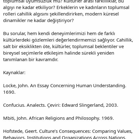
toplumsal uyumsuzluk mu? Kültürler arası farklılıklar, bu
algıyı ne kadar etkiliyor? Erkeklerin ve kadınların toplumsal
rolleri cahillik algısını şekillendirirken, modern küresel
dinamikler ne kadar değiştiriyor?
Bu sorular, hem kendi deneyimlerimizi hem de farklı
kültürlerdeki gözlemleri değerlendirmemizi sağlıyor. Cahillik,
salt bir eksiklikten öte, kültürler, toplumsal beklentiler ve
bireysel seçimlerle etkileşim halinde sürekli yeniden
tanımlanan bir kavramdır.
Kaynaklar:
Locke, John. An Essay Concerning Human Understanding.
1690.
Confucius. Analects. Çeviri: Edward Slingerland, 2003.
Mbiti, John. African Religions and Philosophy. 1969.
Hofstede, Geert. Culture’s Consequences: Comparing Values,
Behaviors, Institutions and Organizations Across Nations.