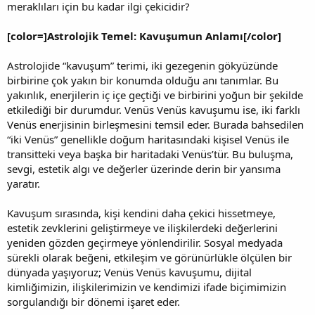
meraklıları için bu kadar ilgi çekicidir?
[color=]Astrolojik Temel: Kavuşumun Anlamı[/color]
Astrolojide “kavuşum” terimi, iki gezegenin gökyüzünde
birbirine çok yakın bir konumda olduğu anı tanımlar. Bu
yakınlık, enerjilerin iç içe geçtiği ve birbirini yoğun bir şekilde
etkilediği bir durumdur. Venüs Venüs kavuşumu ise, iki farklı
Venüs enerjisinin birleşmesini temsil eder. Burada bahsedilen
“iki Venüs” genellikle doğum haritasındaki kişisel Venüs ile
transitteki veya başka bir haritadaki Venüs’tür. Bu buluşma,
sevgi, estetik algı ve değerler üzerinde derin bir yansıma
yaratır.
Kavuşum sırasında, kişi kendini daha çekici hissetmeye,
estetik zevklerini geliştirmeye ve ilişkilerdeki değerlerini
yeniden gözden geçirmeye yönlendirilir. Sosyal medyada
sürekli olarak beğeni, etkileşim ve görünürlükle ölçülen bir
dünyada yaşıyoruz; Venüs Venüs kavuşumu, dijital
kimliğimizin, ilişkilerimizin ve kendimizi ifade biçimimizin
sorgulandığı bir dönemi işaret eder.