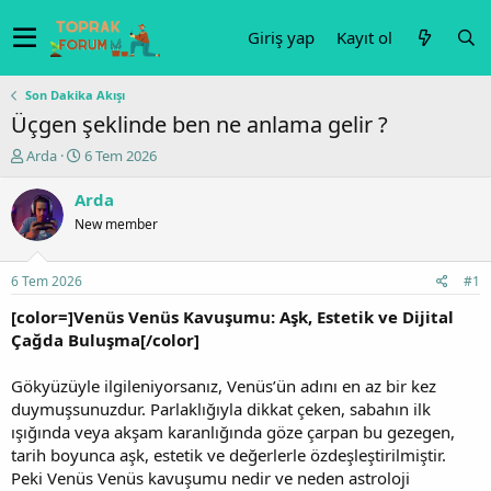
Giriş yap
Kayıt ol
Son Dakika Akışı
Üçgen şeklinde ben ne anlama gelir ?
K
B
Arda
6 Tem 2026
o
a
n
ş
Arda
u
l
New member
y
a
u
n
b
g
6 Tem 2026
#1
a
ı
ş
ç
[color=]Venüs Venüs Kavuşumu: Aşk, Estetik ve Dijital
l
t
Çağda Buluşma[/color]
a
a
t
r
Gökyüzüyle ilgileniyorsanız, Venüs’ün adını en az bir kez
a
i
duymuşsunuzdur. Parlaklığıyla dikkat çeken, sabahın ilk
n
h
ışığında veya akşam karanlığında göze çarpan bu gezegen,
i
tarih boyunca aşk, estetik ve değerlerle özdeşleştirilmiştir.
Peki Venüs Venüs kavuşumu nedir ve neden astroloji