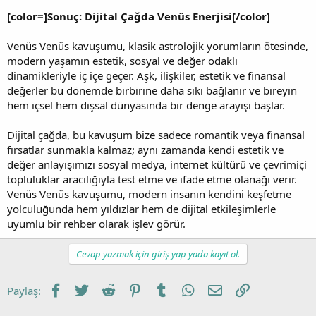
[color=]Sonuç: Dijital Çağda Venüs Enerjisi[/color]
Venüs Venüs kavuşumu, klasik astrolojik yorumların ötesinde,
modern yaşamın estetik, sosyal ve değer odaklı
dinamikleriyle iç içe geçer. Aşk, ilişkiler, estetik ve finansal
değerler bu dönemde birbirine daha sıkı bağlanır ve bireyin
hem içsel hem dışsal dünyasında bir denge arayışı başlar.
Dijital çağda, bu kavuşum bize sadece romantik veya finansal
fırsatlar sunmakla kalmaz; aynı zamanda kendi estetik ve
değer anlayışımızı sosyal medya, internet kültürü ve çevrimiçi
topluluklar aracılığıyla test etme ve ifade etme olanağı verir.
Venüs Venüs kavuşumu, modern insanın kendini keşfetme
yolculuğunda hem yıldızlar hem de dijital etkileşimlerle
uyumlu bir rehber olarak işlev görür.
Cevap yazmak için giriş yap yada kayıt ol.
Facebook
Twitter
Reddit
Pinterest
Tumblr
WhatsApp
E-posta
Link
Paylaş: