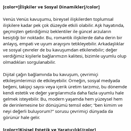
[color=]İlişkiler ve Sosyal Dinamikler[/color]
Venüs Venüs kavuşumu, bireysel ilişkilerden toplumsal
ilişkilere kadar pek çok düzeyde etkili olabilir. Aşk hayatında,
geçmişten getirdiğimiz beklentiler ile güncel arzuların
kesiştiği bir noktadır. Bu, romantik ilişkilerde daha derin bir
anlayış, empati ve uyum arayışını tetikleyebilir. Arkadaşlıklar
ve sosyal çevreler de bu kavuşumdan etkilenebilir; değer
verdiğimiz kişilerle bağlarımızın kalitesi, bizimle uyumlu olup
olmadıkları sorgulanabilir.
Dijital çağın bağlamında bu kavuşum, çevrimiçi
etkileşimlerimizi de etkileyebilir. Örneğin, sosyal medyada
beğeni, takipçi sayısı veya içerik üretim tarzımız, bu dönemde
kendi estetik ve değer yargılarımızla daha fazla uyumlu hale
gelmek isteyebilir. Bu, modern yaşamda hem yüzeysel hem
de derinlemesine bir dönüşümü temsil eder; “ben kimim ve
neyi değerli buluyorum?” sorusu çevrimiçi dünyada da
görünür hale gelir.
[color=]Kişisel Estetik ve Yaratıcılık[/color]